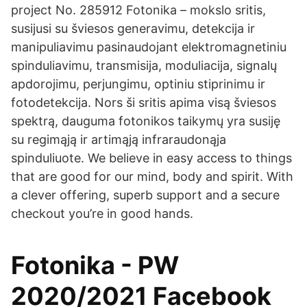
project No. 285912 Fotonika – mokslo sritis,
susijusi su šviesos generavimu, detekcija ir
manipuliavimu pasinaudojant elektromagnetiniu
spinduliavimu, transmisija, moduliacija, signalų
apdorojimu, perjungimu, optiniu stiprinimu ir
fotodetekcija. Nors ši sritis apima visą šviesos
spektrą, dauguma fotonikos taikymų yra susiję
su regimąją ir artimąją infraraudonąja
spinduliuote. We believe in easy access to things
that are good for our mind, body and spirit. With
a clever offering, superb support and a secure
checkout you’re in good hands.
Fotonika - PW
2020/2021 Facebook