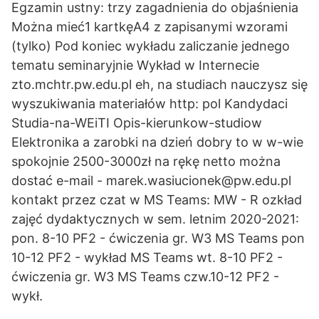
Egzamin ustny: trzy zagadnienia do objaśnienia
Można mieć1 kartkęA4 z zapisanymi wzorami
(tylko) Pod koniec wykładu zaliczanie jednego
tematu seminaryjnie Wykład w Internecie
zto.mchtr.pw.edu.pl eh, na studiach nauczysz się
wyszukiwania materiałów http: pol Kandydaci
Studia-na-WEiTI Opis-kierunkow-studiow
Elektronika a zarobki na dzień dobry to w w-wie
spokojnie 2500-3000zł na rękę netto można
dostać e-mail - marek.wasiucionek@pw.edu.pl
kontakt przez czat w MS Teams: MW - R ozkład
zajęć dydaktycznych w sem. letnim 2020-2021:
pon. 8-10 PF2 - ćwiczenia gr. W3 MS Teams pon
10-12 PF2 - wykład MS Teams wt. 8-10 PF2 -
ćwiczenia gr. W3 MS Teams czw.10-12 PF2 -
wykł.